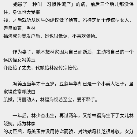
她患了一种叫「习惯性流产」的病，前后三个胎儿都没保
住，身体也大受摧
残，之后就听从医生的建议做了绝育。冯桂芝是个传统型女人，
善良顾家，当林
福海成为暴发户后，她也很低调，不喜欢张扬。
作为妻子，她不想林家因为自己而断后，主动将自己的一个
远房侄女冯美玉
介绍给了丈夫，代她给林家传宗接代。
冯美玉当年才十五岁，豆蔻年华却已是一个小美人坯子，虽
家境贫寒却肤白
肌嫩，清丽动人，林福海视若至宝，爱不释手。
一年后，林少杰出生，再过两年，又给林福海生下了女儿林
晓婉。成为林家
的功臣后，冯美玉并没用恃宠而骄，对姑姑冯桂芝很尊敬，安分