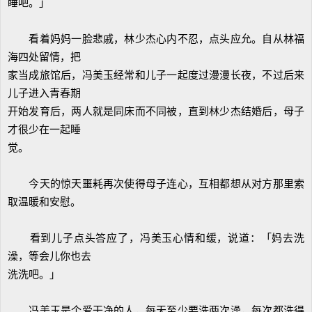
睡吧。」
看着妈妈一脸悲戚，林少杰心内不忍，点头应允。自从林福
海四处留情，把
家当成旅馆后，冯美玉经常和儿子一起度过漫漫长夜，不过后来
儿子进入青春期
开始发育后，两人就是同床而不同被，直到林少杰结婚后，母子
才很少在一起睡
觉。
今天的惊天噩耗再次使得母子连心，互相都想从对方那里索
取温暖和安慰。
看到儿子点头答应了，冯美玉心情和缓，说道：「妈去洗
澡，等会儿你也去
洗洗吧。」
冯美玉是个爱干净的人，每天至少要洗两次澡，每次都洗得