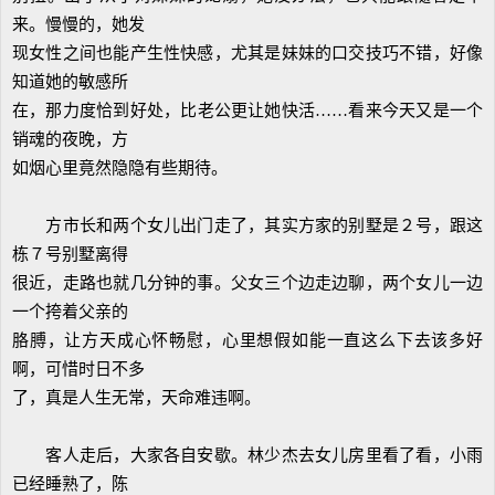
来。慢慢的，她发
现女性之间也能产生性快感，尤其是妹妹的口交技巧不错，好像
知道她的敏感所
在，那力度恰到好处，比老公更让她快活……看来今天又是一个
销魂的夜晚，方
如烟心里竟然隐隐有些期待。
方市长和两个女儿出门走了，其实方家的别墅是２号，跟这
栋７号别墅离得
很近，走路也就几分钟的事。父女三个边走边聊，两个女儿一边
一个挎着父亲的
胳膊，让方天成心怀畅慰，心里想假如能一直这么下去该多好
啊，可惜时日不多
了，真是人生无常，天命难违啊。
客人走后，大家各自安歇。林少杰去女儿房里看了看，小雨
已经睡熟了，陈