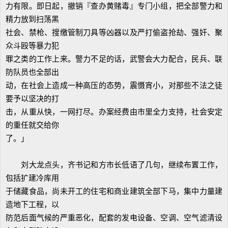
力有限。即日起，撤销『查办黄赌毒』专门小组，把全部警力和
精力放到扫荡黑
社会、禁枪、搜缴管制刀具等凶器以及严打偷盗抢劫、强奸、聚
众斗殴等暴力犯
罪之类的工作上来。警力不足的话，武警会大力配合，民兵、联
防队员也全部出
动，在社会上造成一种高压的态势，震慑宵小，对那些不法之徒
要予以坚决的打
击，从重从快，一网打尽。办案经费由市里全力支持，社会安定
的重任就交给你
了。」
刘大龙点头，齐书记和方市长低语了几句，继续布置工作，
包括扩建冷库用
于储藏食品，尚未开工的住宅和商业建筑全部下马，集中力量建
造地下工程，以
防范后面气候的严重恶化，配套的发电设备、空调、空气滤清设