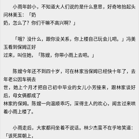
小雨年龄小，不知道大人们说的是什么意思，好奇地抬起头
问林美玉：「奶
奶，怎么了？你们干嘛不高兴啊？」
「哦？没什么，跟你没关系，你上楼自己玩会儿吧。」冯美
玉看到保姆正好
过来，叫住她，「陈嫂，你带小雨上去吧。」
陈嫂今年还不到四十岁，可在林家当保姆已经快十年了，去
年老公因车祸去
世，她上个月才把自己初中毕业的女儿小芳接来，跟林家谈好
后，母女俩都成了
林家的保姆。陈嫂一向温顺乖巧，深得主人的欢心，闻言过来哄
着小雨上楼了。
小雨走后，大家都闷坐着不说话。林少杰蛮不在乎地笑道：
「该死屌朝上，