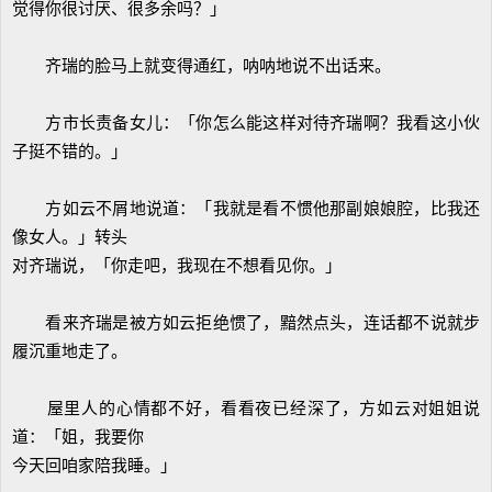
觉得你很讨厌、很多余吗？」
齐瑞的脸马上就变得通红，呐呐地说不出话来。
方市长责备女儿：「你怎么能这样对待齐瑞啊？我看这小伙
子挺不错的。」
方如云不屑地说道：「我就是看不惯他那副娘娘腔，比我还
像女人。」转头
对齐瑞说，「你走吧，我现在不想看见你。」
看来齐瑞是被方如云拒绝惯了，黯然点头，连话都不说就步
履沉重地走了。
屋里人的心情都不好，看看夜已经深了，方如云对姐姐说
道：「姐，我要你
今天回咱家陪我睡。」