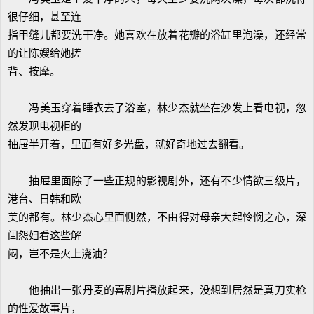
很仔细，甚至连
指甲缝儿都要洗干净。她喜欢在放着花瓣的浴缸里泡澡，还经常
的让陈嫂给她搓
背、按摩。
冯美玉穿着睡衣去了浴室，林少杰就坐在沙发上看电视，忽
然发现电视柜的
抽屉半开着，里面有好多光盘，就好奇地过去翻看。
抽屉里面除了一些正规的影视剧外，还有不少情欲三级片，
港台、日韩和欧
美的都有。林少杰心里面恻然，不由得对母亲大起怜悯之心，深
闺怨妇看这些解
闷，岂不是火上浇油？
他抽出一张丹麦的喜剧片播放起来，没想到居然是真刀实枪
的性爱故事片，