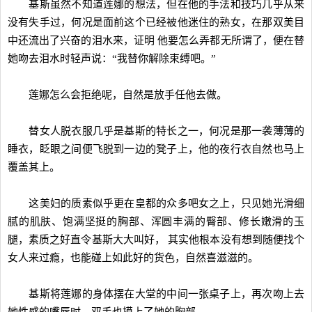
基斯虽然不知道莲娜的想法，但在他的手法和技巧几乎从来
没有失手过，何况是面前这个已经被他迷住的熟女，在那双美目
中还流出了兴奋的泪水来，证明 他要怎么弄都无所谓了，便在替
她吻去泪水时轻声说：“我替你解除束缚吧。”
莲娜怎么会拒绝呢，自然是放手任他去做。
替女人脱衣服几乎是基斯的特长之一，何况是那一袭薄薄的
睡衣，眨眼之间便飞脱到一边的凳子上，他的夜行衣自然也马上
覆盖其上。
这美妇的质素似乎更在皇都的众多吧女之上，只见她光滑细
腻的肌肤、饱满坚挺的胸部、浑圆丰满的臀部、修长嫩滑的玉
腿，素质之好直令基斯大大叫好， 其实他根本没有想到随便找个
女人来过瘾，也能碰上如此好的货色，自然喜滋滋的。
基斯将莲娜的身体摆在大堂的中间一张桌子上，再次吻上去