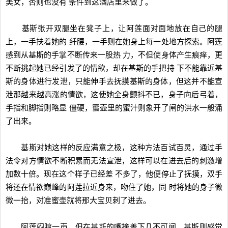
美女，否则也没有 条件到这酒店里来做了。
基斯张开双腿坐在凳子上，让阿莲面对面地放在自己的腿
上，一手扶着她的 纤腰，一手则在她身上每一处地方探索。阿莲
感到从基斯的手掌不断传来一股热 力，不但使身体产生痕痒，更
不断挑起她已经引发了的情欲，却在基斯的手把持 下不能靠近基
斯的身体进行发泄，只能伸手去抚摸基斯的身体，但这并不能宣
泄那越来越高涨的情欲，这使她全身颤抖不已，身子向后弓着，
手指和脚指则略显 僵硬，蜜壶里的蜜汁则象开了闸的洪水一般涌
了出来。
基斯对她这样的反应满意之极，这种方法百试百灵，通过手
法令对方情欲不断积累而无法宣泄，这样可以在进去后的刺激增
加数十倍。现在这个样子已经差 不多了，他便停止了抚摸，双手
将还在情欲巅峰的阿莲拉近身来，吻住了她，同 时将她的身子微
微一抬，对准蜜壶就将那大宝贝刺了进去。
阿莲闷哼一声，但在基斯的嘴掩盖下几不可闻，基斯则感觉