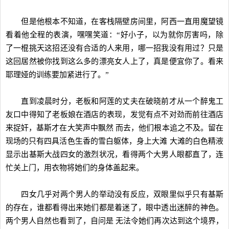
但是他根本不知道，在客栈隔壁房间里，阿西一直用魔望镜
看着他全程的表演，嘿嘿笑道：“好小子，以为就你厉害吗，除
了一棍挑天这招还没有合适的人来用，哪一招我没有用过？只是
这回居然被你找到这么多的漂亮女人上了，真是便宜你了。看来
耶理娅的训练要加紧进行了。”
直到凌晨时分，老板和阿莲的丈夫在破晓前才从一个醉鬼工
友口中得知了老板娘在酒店的表现，发觉有点不对劲而前往酒店
来捉奸，基斯才在大笑声中飘然 而去，他们根本追之不及。留在
现场的只有四具活色生香的雪白躯体，身上大滩 大滩的白色精液
显示出基斯大战四女的激烈状况，看得两个大男人眼都直了，连
忙关上门，用衣物将她们的身体盖起来。
四女几乎对两个男人的举动没有反应，双眼里似乎只有基斯
的存在，谁都看得出来她们都是着迷了，眼中透出迷醉的神色。
两个男人自然也看到了，自问是 无法令她们再次达到这个境界，