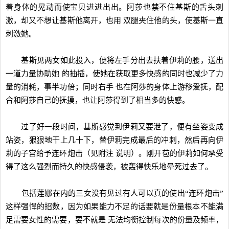
着身体的晃动而使宝贝进进出出。阿莎也禁不住基斯的舌头刺
激，却又不想让基斯他离开，也用 双腿夹住他的头，使基斯一直
刺激她。
基斯见两女如此投入，便将左手分出去扶着伊莉的腰，送出
一道力量协助她 的抽插，使她在获取更多快感的同时也减少了力
量的消耗，事半功倍；同时右手 也在阿莎的身体上游移爱抚，配
合和阿莎自己的抚摸，也让阿莎得到了相当多的快感。
过了好一段时间，基斯感觉到伊莉又要泄了，便有坐姿变成
站姿，狠狠地干上几十下，替伊莉完成最后的冲刺，然后再向伊
莉的子宫给予连环炮击（见附注 说明）。刚开苞的伊莉如何承受
得了这么强烈而持久的快感侵袭，被轰得快乐地晕死过去了。
包括莲娜在内的三女没有见过有人可以真的使出“连环炮击”
这样强悍的招数，因为如果能力不足的话要就是份量根本不能满
足需要女性的需要，要不就是 无法均衡控制每次的份量及频率，