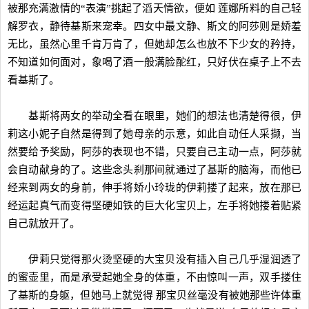
被那充满激情的“表演”挑起了滔天情欲，便如 莲娜所料的自己轻
解罗衣，静待基斯来宠幸。四女中最文静、斯文的阿莎则是娇羞
无比，虽然心里千肯万肯了，但她却怎么也放不下少女的矜持，
不知道如何面对，象喝了酒一般满脸酡红，只好伏在桌子上不去
看基斯了。
基斯将两女的举动全看在眼里，她们的想法也清楚得很，伊
莉这小妮子自然是得到了她母亲的示意，如此自动任人采撷，当
然要给予奖励，阿莎的表现也不错，只要自己主动一点，阿莎就
会自动献身的了。这些念头刹那间就通过了基斯的脑海，而他已
经来到两女的身前，伸手将娇小玲珑的伊莉搂了起来，放在那已
经运起真气而变得坚硬如铁的巨大化宝贝上，左手将她搂着贴紧
自己就放开了。
伊莉只觉得那火烫坚硬的大宝贝没有插入自己几乎湿润透了
的蜜壶里，而是承受起她全身的体重，不由惊叫一声，双手搂住
了基斯的身躯，但她马上就觉得 那宝贝丝毫没有被她那些许体重