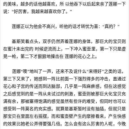
的美味，越多的话他越喜欢，所 以他吞下以后起来亲了莲娜一下
说：“好厉害，我越来越喜欢你了。”
莲娜正以为他会不高兴，听他的话才转忧为喜：“真的？”
基斯笑着点头，双手仍然弄着莲娜的身体，那巨大的宝贝则
在蜜汁未出完的 时候逆流而上，一下冲入蜜壶里，第一下只是虚
晃一枪，第二下才狠狠地撞击在 莲娜的花心之上。
莲娜“噢”地叫了一声，还来不及说什么“来得好”之类的话，
第三下又来了，她感到一阵比前面一下强烈得多的冲击，直通过
花心和子宫的传送而到达脑部，几乎是一阵麻痹感，但在这感觉
之后感觉到的是一阵从未试过的刺激，蜜壶则被那巨大化宝贝充
满有余，那被塞得饱满的感觉虽然有些许的难受，但同时也可以
感受到一阵莫名的充实感。就算是基斯暂时没有抽插，但就只是
那宝贝在里面左右摇摆，而和蜜壶壁产生的摩擦看来，产生快感
的效果比她老公弄得要强几倍。怎么会有这么厉害的人呢，今晚