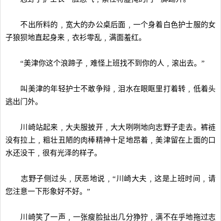
不出所料的﹐宽大的办公桌后面﹐一个身着白色护士服的女
子狼狈地直起身来﹐衣衫零乱﹐满面羞红。
“美津你这个浪蹄子﹐难怪上班找不到你的人﹐滚出去。”
叫美津的年轻护士不敢争辩﹐泪水在眼眶里打着转﹐低着头
逃出门外。
川崎站起来﹐大夫服披开﹐大大咧咧地向志野子走去。裤裢
没有拉上﹐粗壮丑陋的肉棒精神十足地昂着﹐美津留在上面的口
水还没干﹐很有光泽的样子。
志野子侧过头﹐厌恶地说﹐“川崎大夫﹐这是上班时间﹐请
您注意一下形象好不好。”
川崎笑了一声﹐一张瘦脸扯出几分狰狞﹐满不在乎地拖过志