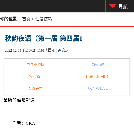
导航
你的位置：
首页
>
性爱技巧
秋韵夜语（第一届-第四届1
2022-12-31 11:36:02 |
5191人围观 |
评论:
0
书包小说网
7色小说
色色漫画
囚爱（民国H）
禁漫天堂
极品淫乱合集
基斯的酒吧艳遇
作者：CKA