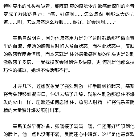
特别突出的乳头卷吸着，那阵奇 爽的感觉令莲娜痛而惊叫的声音
变成了舒服的叫声：“痛，好痛啊……怎么忽然 用那么大的力
道……啊，怎么忽然这么舒服……你好、好会玩啊……”
基斯自然明白，因为他忽然用力是为了暂时截断那些微血管
里的血流，使她的胸部暂时陷入贫血状态，而在此状态中，皮肤
的敏感程度会倍增，而本来就是 体外最敏感区域的乳头更是对刺
激敏感了多倍，一受抚摸就会得到许多快感，更 何况是他那么技
巧性的挑逗，她想不快活都不行。
才弄几下，莲娜就象受了强烈刺激一样手脚颤抖起来，基斯
将舌头转移到蜜壶口，伸进去舔了几舔，就象在刺激那忍住不爆
发的火山一样，莲娜还如何忍得 住，象男人射精一样将混杂着阴
精的大量蜜汁爆发喷射出来。
基斯虽然早有准备，张嘴接了满满一嘴，但还有好些喷到他
的脸上，他一点也没有不满，反而还心中暗喜，这些是他最喜欢