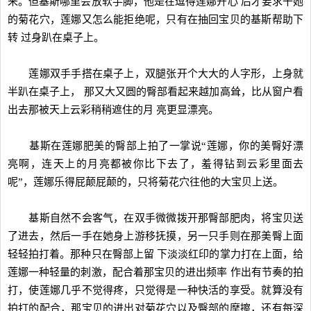
来。但基斯哪里会放软手脚，他是在逗得莲娜开心 后才要求干她
的菊花穴，莲娜又怎么能拒绝呢，只有在抽回宝贝的基斯帮助下
转 过身趴在桌子上。
莲娜双手手搭在桌子上，双腿张开个大大的人字形，上身就
半趴在桌子上， 那又大又圆的臀部看起来越加高耸，比从窗户看
出去那被天上云彩稍稍遮住的月 亮更显漂亮。
基斯在莲娜肥美的臀部上拍了一掌说“莲娜，你的美臀好漂
亮啊，连天上的月亮都被你比下去了，羞得钻到云彩里面去
呢”，莲娜乐得屁颠屁颠的，只将菊花穴往他的大宝贝上送。
基斯自然不会客气，在双手微微拨开那臀部肥肉，将宝贝送
了进去，然后一手在她身上游移抚摸，另一只手则在那美臀上面
轻轻拍打着。那种只在臀部上留 下淡淡红印的掌力打在上面，给
莲娜一种轻量的刺激，配合着那宝贝的进出频率 作出有节奏的拍
打，使莲娜几乎不觉得疼，只觉得是一种快活的享受。就算没有
拍打的配合，那宝贝的进出对菊花穴以及臀部的摩擦，还有每深