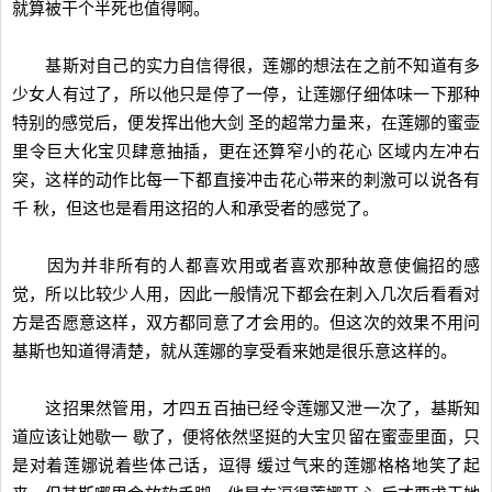
就算被干个半死也值得啊。
基斯对自己的实力自信得很，莲娜的想法在之前不知道有多
少女人有过了，所以他只是停了一停，让莲娜仔细体味一下那种
特别的感觉后，便发挥出他大剑 圣的超常力量来，在莲娜的蜜壶
里令巨大化宝贝肆意抽插，更在还算窄小的花心 区域内左冲右
突，这样的动作比每一下都直接冲击花心带来的刺激可以说各有
千 秋，但这也是看用这招的人和承受者的感觉了。
因为并非所有的人都喜欢用或者喜欢那种故意使偏招的感
觉，所以比较少人用，因此一般情况下都会在刺入几次后看看对
方是否愿意这样，双方都同意了才会用的。但这次的效果不用问
基斯也知道得清楚，就从莲娜的享受看来她是很乐意这样的。
这招果然管用，才四五百抽已经令莲娜又泄一次了，基斯知
道应该让她歇一 歇了，便将依然坚挺的大宝贝留在蜜壶里面，只
是对着莲娜说着些体己话，逗得 缓过气来的莲娜格格地笑了起