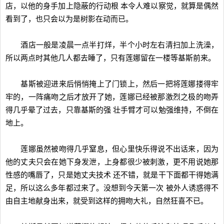
店，以他的身手加上隐蔽的行动根 本令人难以察觉，就算是偶然
看到了，也只会以为是树影在动而已。
酒店一般是凌晨一点半打烊，半个小时左右清扫加上洗澡，
所以两点时其他几人都去睡了，只有莲娜留在一楼等基斯前来。
基斯被迎进来后悄悄掩上了门锁上，然后一把将莲娜搂得牢
牢的，一阵痛吻之后才放开了她，莲娜已经被那激烈之极的吻弄
得几乎晕了过去，只靠基斯的强 壮手臂才可以勉强维持，不倒在
地上。
莲娜虽然被吻得几乎窒息，但心里快乐得说不出话来，因为
他的丈夫只会在她下身发泄，上身都很少被刺激，更不用说她那
性感的嘴唇了，只是她丈夫技术 还不错，就是干下面都干得她满
足，所以这么多年都过来了。没想到今天第一次 被外人诱惑得不
由自主地献身出来，就受到这样的拥吻大礼，自然狂喜不已。