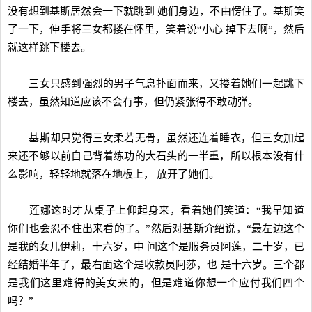
没有想到基斯居然会一下就跳到 她们身边，不由愣住了。基斯笑
了一下，伸手将三女都搂在怀里，笑着说“小心 掉下去啊”，然后
就这样跳下楼去。
三女只感到强烈的男子气息扑面而来，又搂着她们一起跳下
楼去，虽然知道应该不会有事，但仍紧张得不敢动弹。
基斯却只觉得三女柔若无骨，虽然还连着睡衣，但三女加起
来还不够以前自己背着练功的大石头的一半重，所以根本没有什
么影响，轻轻地就落在地板上， 放开了她们。
莲娜这时才从桌子上仰起身来，看着她们笑道：“我早知道
你们也会忍不住出来看的了。”然后对基斯介绍说，“最左边这个
是我的女儿伊莉，十六岁，中 间这个是服务员阿莲，二十岁，已
经结婚半年了，最右面这个是收款员阿莎，也 是十六岁。三个都
是我们这里难得的美女来的，但是难道你想一个应付我们四个
吗？”