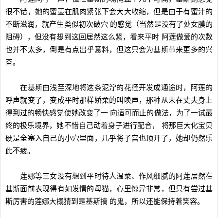
很不错，她的蜜壶在肌肉紧张下会大大收缩，但是由于有蜜汁的
不断滋润，就产生类似初次破穴 的感觉（当然是没有了处女膜的
阻碍），但没有想到这回居然这么紧，看来平时 阿莲做爱的次数
也并不太多，倒是有点出乎意料，但这只会为基斯带来更多的兴
奋。
在基斯由浅至深地将这条泥泞的花径开发成通途时，阿莲的
呼声就变了，变成平时那样娇柔的叫唤声，那种从未在丈夫身上
得到过的畅快感觉使她改变了一 向适可而止的做法，为了一试最
终的极乐境界，她不惜自己动着身子进行配合， 将那巨大化宝贝
硬是全塞入自己的小穴里面，几乎将子宫也顶开了，她却仍然乐
此不疲。
莲娜等三女没有想到平时待人温柔、作风细腻的阿莲居然在
基斯面前表现得有如发情的母猫，心里惊异非常，但只有尝过基
斯厉害的莲娜大概猜到是基斯搞 的鬼，所以还能保持着笑容。