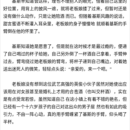
基斯早知道会这样，理也不理别人的眼光，借着自己这里的
好位置，用背上的披风一遮，就将老板娘搂了过来，但暂时还是
没有做什么动作，只是让她陪酒 而已。但随着基斯风趣的说话，
甜言蜜语不断灌入耳朵里，老板娘的身子慢慢地 就顺着基斯的手
臂倒在他的怀里了。
基斯知道她是愿意了，但是就在这时候才是最过瘾的，便递
了自己喝过的杯子给她，自己另外倒了一杯酒自己拿着，手臂伸
过去，臂弯绕过她老板娘的臂弯，将杯子递到自己嘴边，对着她
送出迷死人的微笑，轻轻点头说：“亲爱的，来一个吧。”
老板娘没有想到这位武艺高强的英俊小伙子居然对她使出应
该用在对女孩甚至是婚礼上才用的合卺酒（也叫交杯酒），实在
是有点受宠若惊，虽然知道自己 在这小镇上有着不错的艳名，但
已经有一个十六岁孩子的自己对这出众的男子居 然也有如此的吸
引力，不由一阵心动，真的用手臂缠紧了基斯的手臂，仰头喝了
半杯。