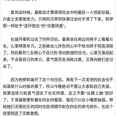
直到这时候，基斯这才算是将四女中的最后一人彻底征服，
兴奋之余更是卖力，只将阿莎弄到快晕过去时才停了下来，和伊
莉一样给予“连环炮击”的“优惠待遇”。
在放开晕死过去了的阿莎后，基斯坐在旁边的椅子上看着众
女，心里得意非凡，之前被丝儿炸伤的心中不快也终于彻底消除
了，然后看到三女醉心于自己的 热切盼望的目光，心里又激动起
来，不去管自己的体力、真气是否会消耗过度，又再向她们走过
去了。
因为他想到离开了这个村庄后，再有下一次发泄的机会也不
知道是什么时候的事了，所以今晚绝对不要让大家和自己失望，
就算连体力和真气透支了也无所谓，总之不要“谷精上脑”就好
了。于是基斯便轮番在四女的蜜壶、菊花穴以及小嘴里抽插，带
给她们无限欢乐的同时也就将精华射在四女的体内体外，在这个
夜里制造了无数激情。