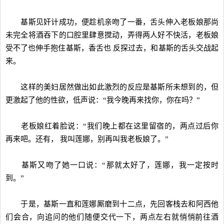
基斯见奸计成功，便趁机亲吻了一番，舌头伸入老板娘那尚
未完全将酒吞下的口腔里肆意搅动，弄得两人好不快活，老板娘
受不了也伸手抱住基斯，香舌也 反探过去，和基斯的舌头交战起
来。
这样的美妇居然做出如此激烈的反应是基斯所未想到的，但
更激起了他的性欲，低声说：“我今晚再来找你，你在吗？”
老板娘红着脸说：“我们晚上都在这里留宿的，两点过后你
再来吧。还有， 我叫莲娜，别再叫我老板娘了。”
基斯又吻了她一口说：“那就太好了，莲娜，我一定按时
到。”
于是，基斯一直和莲娜厮磨到十二点，先回客栈去和阿西他
们会合，向追问的他们随便交代一下，两点左右就悄悄前往酒