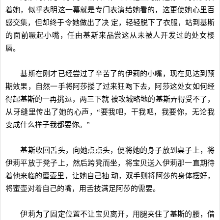
着她，似乎表明这一幕就是专门表演给她看的，这更使她心里百
感交集，但却终于令她做出了决 定，轻轻脱下了衣服，站到基斯
的面前噘起小嘴，任由基斯来品尝这从未被人开发过的处女樱
唇。
基斯在刚才已经尝过了辛苦了的伊莉的小嘴，现在见达到预
期效果，自然一手将阿莎搂了过来狂吻下去，阿莎这处女如何经
得起基斯的一再挑逗，两三下就 被攻城略地的基斯弄得受不了，
从牙缝里传出了她的心声，“要我吧，干我吧，我要你，无论我
变成什么样子我都要你。”
基斯收回舌头，向她点点头，便将她的身子放到桌子上，将
伊莉平放于凳子上，然后跨凳而坐，将宝贝送入伊莉那一直期待
着他来临的蜜壶里，让她自己抽 动，双手则将阿莎的身体摆好，
将蜜壶对着自己的嘴，用舌技满足阿莎的需要。
伊莉为了固定位置不让宝贝离开，用腿夹住了基斯的腰，借