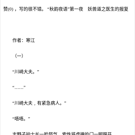
赞(0) ，写的很不错。 “秋韵夜语”第一夜 妖兽道之医生的报复
作者：寒江
（一）
“川崎大夫。”
“……”
“川崎大夫﹐有紧急病人。”
“唔唔。”
志野子护士长一脸怒气﹐索性将虚掩的门一脚踢开。