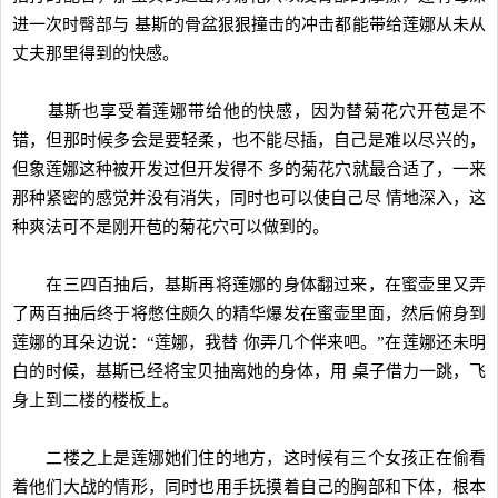
进一次时臀部与 基斯的骨盆狠狠撞击的冲击都能带给莲娜从未从
丈夫那里得到的快感。
基斯也享受着莲娜带给他的快感，因为替菊花穴开苞是不
错，但那时候多会是要轻柔，也不能尽插，自己是难以尽兴的，
但象莲娜这种被开发过但开发得不 多的菊花穴就最合适了，一来
那种紧密的感觉并没有消失，同时也可以使自己尽 情地深入，这
种爽法可不是刚开苞的菊花穴可以做到的。
在三四百抽后，基斯再将莲娜的身体翻过来，在蜜壶里又弄
了两百抽后终于将憋住颇久的精华爆发在蜜壶里面，然后俯身到
莲娜的耳朵边说：“莲娜，我替 你弄几个伴来吧。”在莲娜还未明
白的时候，基斯已经将宝贝抽离她的身体，用 桌子借力一跳，飞
身上到二楼的楼板上。
二楼之上是莲娜她们住的地方，这时候有三个女孩正在偷看
着他们大战的情形，同时也用手抚摸着自己的胸部和下体，根本