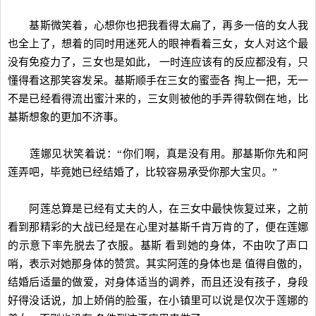
基斯微笑着，心想你也把我看得太扁了，再多一倍的女人我
也全上了，想着的同时用迷死人的眼神看着三女，女人对这个最
没有免疫力了，三女也是如此， 一时连应该有的反应都没有，只
懂得看这那笑容发呆。基斯顺手在三女的蜜壶各 掏上一把，无一
不是已经看得流出蜜汁来的，三女则被他的手弄得软倒在地，比
基斯想象的更加不济事。
莲娜见状笑着说：“你们啊，真是没有用。那基斯你先和阿
莲弄吧，毕竟她已经结婚了，比较容易承受你那大宝贝。”
阿莲总算是已经有丈夫的人，在三女中最快恢复过来，之前
看到那精彩的大战已经是在心里对基斯千肯万肯的了，便在莲娜
的示意下率先脱去了衣服。基斯 看到她的身体，不由吹了声口
哨，表示对她那身体的赞赏。其实阿莲的身体也是 值得自傲的，
结婚后适量的做爱，对身体适当的调养，而且还没有孩子，身段
好得没话说，加上娇俏的脸蛋，在小镇里可以说是仅次于莲娜的