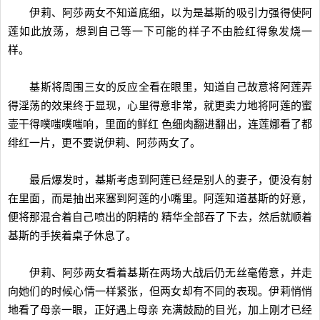
伊莉、阿莎两女不知道底细，以为是基斯的吸引力强得使阿
莲如此放荡，想到自己等一下可能的样子不由脸红得象发烧一
样。
基斯将周围三女的反应全看在眼里，知道自己故意将阿莲弄
得淫荡的效果终于显现，心里得意非常，就更卖力地将阿莲的蜜
壶干得噗嗤噗嗤响，里面的鲜红 色细肉翻进翻出，连莲娜看了都
绯红一片，更不要说伊莉、阿莎两女了。
最后爆发时，基斯考虑到阿莲已经是别人的妻子，便没有射
在里面，而是抽出来塞到阿莲的小嘴里。阿莲知道基斯的好意，
便将那混合着自己喷出的阴精的 精华全部吞了下去，然后就顺着
基斯的手挨着桌子休息了。
伊莉、阿莎两女看着基斯在两场大战后仍无丝毫倦意，并走
向她们的时候心情一样紧张，但两女却有不同的表现。伊莉悄悄
地看了母亲一眼，正好遇上母亲 充满鼓励的目光，加上刚才已经