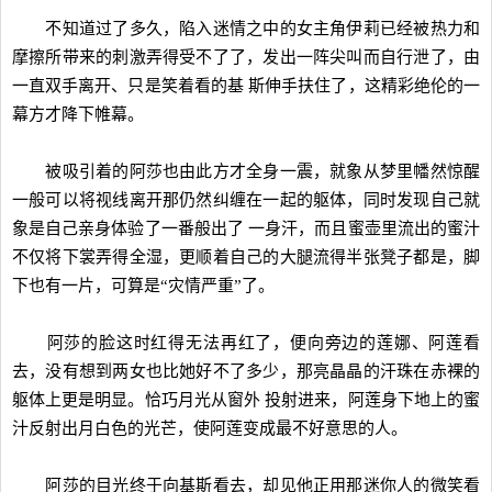
不知道过了多久，陷入迷情之中的女主角伊莉已经被热力和
摩擦所带来的刺激弄得受不了了，发出一阵尖叫而自行泄了，由
一直双手离开、只是笑着看的基 斯伸手扶住了，这精彩绝伦的一
幕方才降下帷幕。
被吸引着的阿莎也由此方才全身一震，就象从梦里幡然惊醒
一般可以将视线离开那仍然纠缠在一起的躯体，同时发现自己就
象是自己亲身体验了一番般出了 一身汗，而且蜜壶里流出的蜜汁
不仅将下裳弄得全湿，更顺着自己的大腿流得半张凳子都是，脚
下也有一片，可算是“灾情严重”了。
阿莎的脸这时红得无法再红了，便向旁边的莲娜、阿莲看
去，没有想到两女也比她好不了多少，那亮晶晶的汗珠在赤裸的
躯体上更是明显。恰巧月光从窗外 投射进来，阿莲身下地上的蜜
汁反射出月白色的光芒，使阿莲变成最不好意思的人。
阿莎的目光终于向基斯看去，却见他正用那迷你人的微笑看