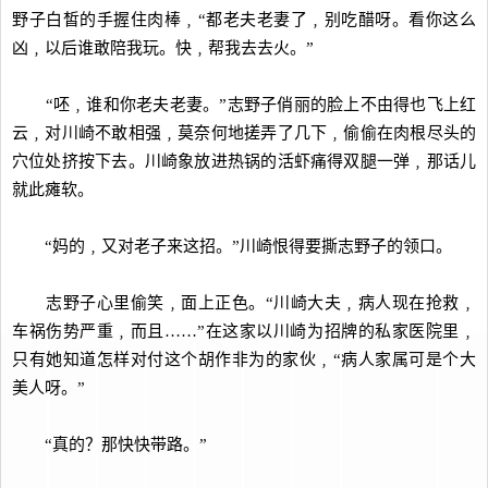
野子白皙的手握住肉棒﹐“都老夫老妻了﹐别吃醋呀。看你这么
凶﹐以后谁敢陪我玩。快﹐帮我去去火。”
“呸﹐谁和你老夫老妻。”志野子俏丽的脸上不由得也飞上红
云﹐对川崎不敢相强﹐莫奈何地搓弄了几下﹐偷偷在肉根尽头的
穴位处挤按下去。川崎象放进热锅的活虾痛得双腿一弹﹐那话儿
就此瘫软。
“妈的﹐又对老子来这招。”川崎恨得要撕志野子的领口。
志野子心里偷笑﹐面上正色。“川崎大夫﹐病人现在抢救﹐
车祸伤势严重﹐而且……”在这家以川崎为招牌的私家医院里﹐
只有她知道怎样对付这个胡作非为的家伙﹐“病人家属可是个大
美人呀。”
“真的？那快快带路。”