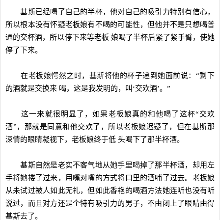
基斯已经喝了自己的半杯，他对自己的吸引力特别有信心，
所以根本没有怀疑老板娘有不喝的可能性，但他并不是只想喝普
通的交杯酒，所以停下来等老板 娘喝了半杯后紧了紧手臂，使她
停了下来。
在老板娘愕然之时，基斯将他的杯子递到她面前说：“剩下
的酒就是交换来 喝，这是我发明的，叫‘交欢酒’。”
这一来就很明显了，如果老板娘真的和他喝了这杯“交欢
酒”，那就是同意和他交欢了，所以老板娘迟疑了，但在基斯那
深情的眼睛凝视下，老板娘终于低 头喝下了那半杯酒。
基斯自然是老实不客气地从她手里喝掉了那半杯酒，却用左
手将她搂了过来，用嘴对嘴的方式将口里的酒哺了过去。老板娘
从未试过被人如此无礼，但如此香艳的喝酒方法她连听也没有听
说过，而且对方还是个特有吸引力的男子，不由闭上了眼睛由得
基斯去了。