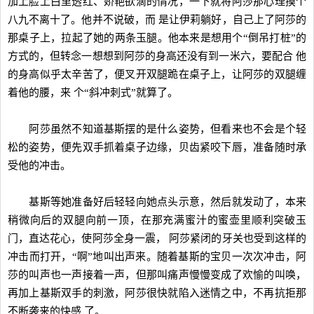
加上脸上白里透红、娇艳欲滴的情况，一下就将阿莎那心理摸个
八九不离十了。他并不说破，而 是让伊莉躺好，自己上了阿莎的
那桌子上，拉起了她的两条玉腿。他本来是想用个“倒吊打桩”的
方式的，但转念一想想到阿莎的身高还没有到一米六，要配合 他
的身高似乎太辛苦了，便叉开双腿跪在桌子上，让阿莎的双腿缠
着他的腰，来 个“斜冲刺式”就算了。
阿莎虽然不知道基斯摆的是什么姿势，但看来也不会是个轻
松的姿势，便先双手抓着桌子边缘，贝齿紧咬下唇，准备随时承
受他的冲击。
基斯等她准备好后轻轻向她点头示意，然后就发动了，本来
稍微向后的双腿向前一顶，在那充满蜜汁的蜜壶里顺利突破玉
门，直达花心，使阿莎全身一震， 阿莎紧闭的牙关也受到这样的
冲击而打开，“啊”地叫出声来。随着基斯的宝贝一次次冲击，阿
莎的叫声也一声接着一声，但那叫痛声慢慢变成了欢愉的叫唤，
再加上基斯双手的刺激，阿莎很快就陷入迷情之中，不再抗拒那
不断袭来的快感 了。