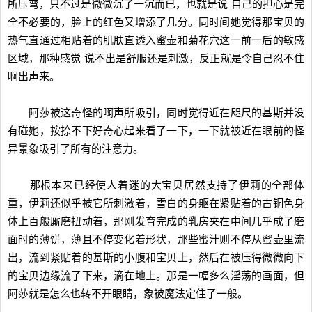
所压弯，只不过是微微沉了一沉而已，也就是说 自己的担心是完
全不必要的，脸上的红色又增添了几分。同时间她觉得那宝贝的
热气直通过相贴着的肌肤直透入蜜壶和菊花穴这一前一后的敏感
区域，那种感觉 说不出是舒服还是刺激，反正就是令自己忍不住
啊出声来。
阿莎被这奇怪的啊声所吸引，同时觉得近在咫尺的基斯并没
有碰她，按捺不下好奇心起来看了一下，一下就被近在眼前的怪
异景象吸引了所有的注意力。
那根本来已经使人着迷的大宝贝居然支持了伊莉的全部体
重，伊莉还似乎被它所刺激着，雪白的身躯在紧贴着的古铜色身
体上百般厮磨扭动着，那刚发育完成的乳房夹在中间几乎成了磨
面时的薄饼，薄且不停变化着形状，那些蜜汁则不停从蜜壶里流
出，流到紧贴着的基斯的小腹和宝贝上，然后在被压得微微向下
的宝贝边缘流了下来，滴在地上。那是一幅多么淫荡的画面，但
阿莎就是怎么也转不开眼睛，象被魔法定住了一般。