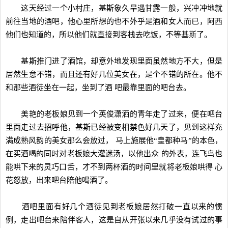
这天经过一个小村庄，基斯象久旱遇甘露一般，兴冲冲地就
前往当地的酒吧，他心里所想的也不外乎是酒和女人而已，阿西
他们也知道的，所以他们就直接到客栈去吃饭，不等基斯了。
基斯推门进了酒馆，却意外地发现里面虽然地方不大，但是
居然生意不错，而且还有好几位美女在，是个不错的所在。他不
和那些酒徒坐在一起，坐到了酒 吧最靠里面的吧台去。
美艳的老板娘见到一个英俊潇洒的青年走了过来，便在吧台
里面走过去招呼他，基斯已经被变相禁色好几天了，见到这样充
满成熟风韵的美女那么会放过， 马上施展他“皇都种马”的本色，
在买酒喝的同时对老板娘大灌迷汤，以他出众 的外表，连飞鸟也
能哄下来的灵巧口舌，才不到两杯酒的时间里就将老板娘哄得 心
花怒放，出来吧台陪他喝酒了。
酒吧里面有好几个酒徒见到老板娘居然打破一直以来的惯
例，走出吧台来陪伴客人，这是自从开张以来几乎没有试过的事