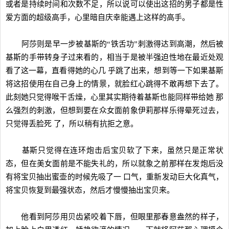
或者是持续时间和次数不足，所以说可以使出这招的男子都是性
爱方面的超级高手，心里暗自庆幸能遇上这样的高手。
阿莎则是早一步被基斯的“铁舌功”刺激得达到高潮，然后被
基斯的手带转身子过来看的，相当于是被半强迫性地在最近处观
看了这一幕，直看得她的心几 乎跳了出来，想到等一下如果基斯
将这招使用在自己身上的情景，就脸红心跳得不敢再想下去了。
此刻她只觉得喉干舌燥，心里其实期待着基斯也能同样带给她 那
么强烈的刺激，但想到要在众女面前象伊莉那样乐得晕死过去，
只觉得丢脸死 了，所以稍有抗拒之意。
基斯只觉得在连环炮击后宝贝软了下来，虽然只是正常状
态，但在美女面前是不能失礼的，所以就象之前那样在发炮后没
有将宝贝抽出蜜壶的时候先吸了一 口气，重新发动巨大化真气，
将宝贝恢复到最强状态，然后才慢慢抽出宝贝来。
他看到阿莎用贝齿紧咬着下唇，但眼里那春意盎然的样子，