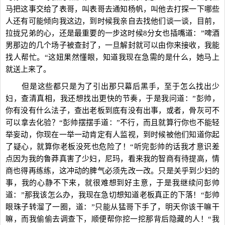
马把这事交给了表哥，叫表哥去通知杨帆，叫他去打探一下哪些
人还有可能倾向我这边，到时候我亲自去找他们谈一谈，目前，
拉拢兄弟的心，还是最重要的一步这时候8分女也插嘴道：”啤酒
男那边的几个场子被查封了，一旦解封就可以由你来接收，我能
找人帮忙。“这妞果然懂眼，知道我现在急需的是什么，她马上
就送上来了。
但是这些都只是为了引出那只幕后黑手，至于怎么找出少
妇，查清真相，我还想找出更快的节奏，于是我问道：”彭帅，
你有没有什么法子，查出老板到底有没有出事，或者，骨灰可不
可以拿去化验？“彭帅摆摆手道：”不行，而且就算行你也不能轻
举妄动，你现在一举一动肯定有人监视，到时候被他们知道你起
了疑心，就算你老板没死也危险了！“听完彭帅的话我才意识差
点因为我的鲁莽真害了少妇，尼玛，看来我的智商有待提高，情
商也得再练练，这冲动的脾气必须先改一改。只是关乎到少妇的
事，我的心静不下来，就很难想到好主意，于是我继续问彭帅
道：”那我该怎么办，我现在急切想知道老板真正的下落！“彭帅
眼珠子转溜了一圈，道：”只能从猛哥下手了，明天你该干嘛干
嘛，而我偷偷去调查下，顺便帮你挖一挖那背后隐藏的人！“我