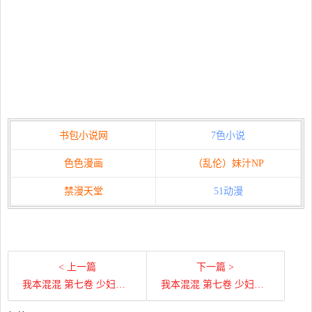
书包小说网
7色小说
色色漫画
（乱伦）妹汁NP
禁漫天堂
51动漫
< 上一篇
下一篇 >
我本混混 第七卷 少妇！少妇！我欲成魔 第一百四十六章 少妇的尸体
我本混混 第七卷 少妇！少妇！我欲成魔 第一百五十二章 诡异的西装男