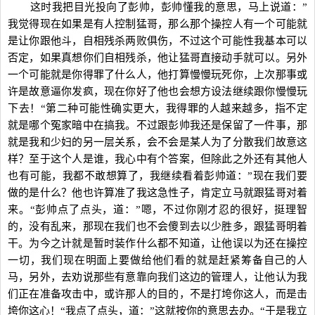
这时我把目光投向了彭帅，彭帅懂我的意思，马上说道：”
我觉得现在如果是有人控制猛哥，那么那个操控人有一个可能就
是让你跟他斗，自相残杀两败俱伤，不过这个可能性我基本可以
否定，如果真想你们自相残杀，他让猛哥直接动手就可以。另外
一个可能就是你得罪了什么人，他打算慢慢玩死你，上次那事或
许是故意逼你发疯，现在你好了他也会想方设法继续跟你慢慢玩
下去！“第二种可能性确实更大，我得罪的人越来越多，指不定
就是哪个冤家暗中在搞我。不过跟彭帅我还是保留了一件事，那
就是我和少妇的另一层关系，会不会是某人为了分散我们故意这
样？至于这个人是谁，我心中有个答案，但除此之外还有其他人
也有可能，我都不敢想算了，我继续看着彭帅道：”现在我们要
做的是什么？他也许算准了我这急性子，肯定立马就跟猛哥对着
来。“彭帅点了点头，道：”嗯，不过你刚才忍的很好，挺理智
的，没有乱来，那现在我们也不会傻到去以少胜多，跟猛哥明着
干。为今之计就是暂时装作什么都不知道，让他误以为还在操控
一切，我们现在明面上要做给他们看的就是赶紧筹备自己的人
马，另外，去劝说那些有意靠向我们这边的管理人，让他认为我
们正在准备攻击中，或许那人的目的，不是打垮你这人，而是击
垮你这心！“我点了点头，道：”这就按你的意思去办。“于是我立