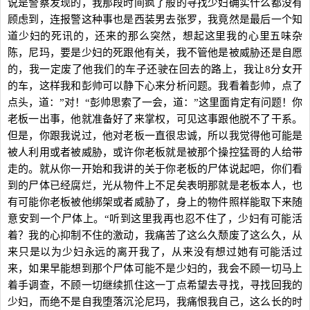
说是警察发现的，我那段时间疯了般的寻找少妇确实什么都没有
顾虑到，连报警这种事也是西装男去张罗，我竟然是最后一个知
道少妇的死讯的，还来的那么突然，想起这里我的心里五味杂
陈，尼玛，要是少妇的死跟他有关，我不管他是被威胁还是自愿
的，我一定废了他我们的车子还驶在回去的路上，我让8分女开
的车，这样我和彭帅可以静下心来分析问题。我看着彭帅，点了
点头，道：”对！“彭帅思索了一会，道：”这里面肯定有问题！你
老板一出事，他就准备好了来掌权，可见这事跟他脱不了干系。
但是，你跟我说过，他对老板一直很忠诚，所以我觉得他可能是
被人利用或者被威胁，或许你老板就是被那个操控猛哥的人给带
走的。就从你一开始和我讲的关于你老板的尸体说起吧，你们看
到的尸体已经腐烂，光从物件上不足矣表明那就是老板本人，也
有可能你老板被他绑架或者威胁了，身上的物件照样能取下来随
意安到一个尸体上。“听到这里我再也忍不住了，少妇有可能活
着？我的心抑制不住的激动，我痛苦了这么久颓废了这么久，从
来只是以为少妇永远的离开我了，从来没有想过她有可能活过
来，如果早能想到那个尸体可能不是少妇的，我会不顾一切马上
着手调查，不顾一切继续抓住这一丁点希望去寻找，寻找回我的
少妇，而绝不是自我堕落沉沦尼玛，我痛恨我自己，这么长的时