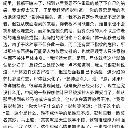
间里，我都干嘛去了，想到这里我忍不住重重的敲了下自己的脑
袋，我太傻太笨了，于是我赶紧问彭帅道：”你的意思是我的老
板她还没死？“彭帅摇摇头，道：”我不敢肯定你老板是不是还活
着，但就从表面看到的来看，你老板不可能自杀，谁自杀也不会
挑那破池塘去死，而如果是他杀的话，就算杀他的人不取走你老
板的随身项链戒指，起码她的背包也不会跟着尸体一起移去池塘
边，凶手干这种事不但多此一举，而且还有留下指纹的危险，所
以那些东西很有可能是人为故意安排的，也就是误导人只注意物
件而不关注尸体本身。“我恍然大悟，是啊，尸体就凭这些就确
认是少妇了，后续怎么处理的我一点不知道啊，我立马跟彭帅说
道：”尸体或许送去尸检了，但是后面我自己不清醒，连少妇的
葬礼都没有去，尸体就火化了。“彭帅点点头，道：”恩，如果尸
体详细检查，很容易发现问题，但是既然已经火化了，现在追究
没什么用，中间的一些程序估计已经被操控人处理妥当了，想从
那里找到蛛丝马迹或许有难度，他应该会清理的很干净。“我看
着彭帅道：”你大学学什么的？“彭帅笑笑道：”就学这个的。
“晕，这个是什么，难不成他学的是推理不成，彭帅见我一脸莫
名其妙，马上道：”其实就是天生数学不错，逻辑推理能力稍强
而已。“我了然了，这个时候心情更加澎湃了，一来是少妇有很