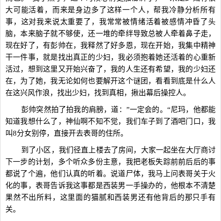
大可能活着，而来是身边多了这样一个人，帮我冷静分析所有
事，这对我来说太重要了，我常常被情绪活着被感情冲昏了头
脑，本来脑子就不够使，还一堆的牵绊导致总被人牵着鼻子走，
现在好了，有彭帅在，我释然了好多恩，现在开始，我集中精神
干一件事，就是找出真正的少妇，我必须抱着她还活着的心重新
活过，想到这里又开始兴奋了，我的人生还有希望，我的少妇还
在，为了她，我无论如何也要解开这个谜团，看看到底是什么人
在这兴风作浪，找出少妇，找到真相，揪出幕后操控人。
彭帅突然拍了拍我的肩膀，道：”一定会的。“尼玛，他都能
知道我想什么了，神仙啊不知不觉，我们车子到了酒吧门口，我
叫8分女别停，直接开去表哥的住所。
到了小区，我们径直上楼去了房间，大家一起坐在大厅商讨
下一步的计划，多个听众多份主意，我把老板失踪前前后后的事
都说了个遍，他们认真的听着。说道尸体，我马上问表哥关于火
化的事，表哥告诉我这事都是西装男一手操办的，他根本不清楚
果然不出所料，这里面的猫腻和西装男还有他背后的那只手有
关。