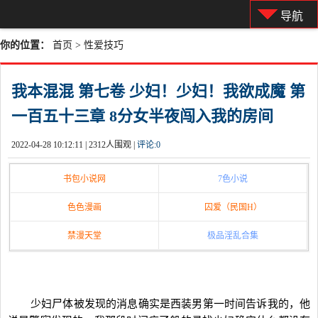
导航
你的位置：
首页
>
性爱技巧
我本混混 第七卷 少妇！少妇！我欲成魔 第
一百五十三章 8分女半夜闯入我的房间
2022-04-28 10:12:11 |
2312人围观 |
评论:
0
书包小说网
7色小说
色色漫画
囚爱（民国H）
禁漫天堂
极品淫乱合集
少妇尸体被发现的消息确实是西装男第一时间告诉我的，他