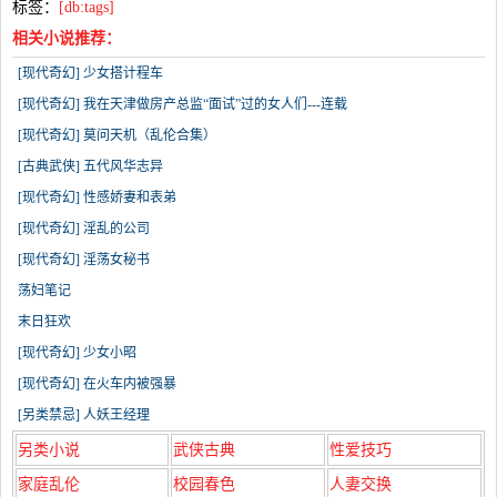
标签：
[db:tags]
相关小说推荐：
[现代奇幻] 少女搭计程车
[现代奇幻] 我在天津做房产总监“面试”过的女人们---连载
[现代奇幻] 莫问天机（乱伦合集）
[古典武侠] 五代风华志异
[现代奇幻] 性感娇妻和表弟
[现代奇幻] 淫乱的公司
[现代奇幻] 淫荡女秘书
荡妇笔记
末日狂欢
[现代奇幻] 少女小昭
[现代奇幻] 在火车内被强暴
[另类禁忌] 人妖王经理
另类小说
武侠古典
性爱技巧
家庭乱伦
校园春色
人妻交换