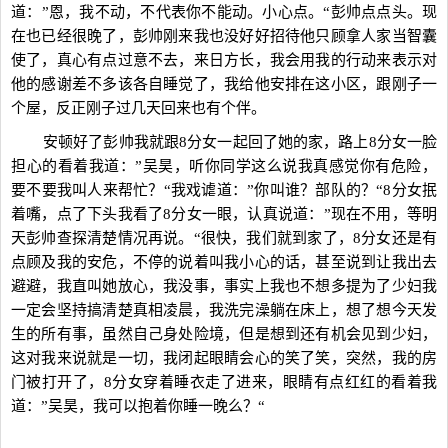
道：”恩，我不动，不代表你不能动。小心点。“彭帅点点头。现
在也已经很晚了，彭帅刚来我也没好好招待他只顾拿人家当智囊
使了，真心有点过意不去，来日方长，我会用我的行动来表示对
他的感谢差不多该各自睡觉了，我给他安排在这小区，跟刚子一
个屋，反正刚子过几天回来也有个伴。
安顿好了彭帅我就跟8分女一起回了她的家，路上8分女一脸
担心的看着我道：”吴昊，听你同学这么说我真感觉你有危险，
要不要我叫人来帮忙？“我戏谑道：”你叫谁？部队的？“8分女抿
着嘴，点了下头我看了8分女一眼，认真说道：”现在不用，等明
天彭帅查探清楚情况再说。“很快，我们就到家了，8分女还是有
点顾及我的安危，不停的说着叫我小心的话，甚至说到让我出去
避避，我直叫她放心，我没事，事实上我也不想多提为了少妇我
一定会坚持搞清楚真相凌晨，我洗完澡躺在床上，想了想今天发
生的所有事，虽然自己身处险境，但是想到还有机会见到少妇，
这对我来说就是一切，我闭起眼睛会心的笑了笑，突然，我的房
门被打开了，8分女穿着睡衣走了进来，眼睛有点红红的看着我
道：”吴昊，我可以抱着你睡一晚么？“